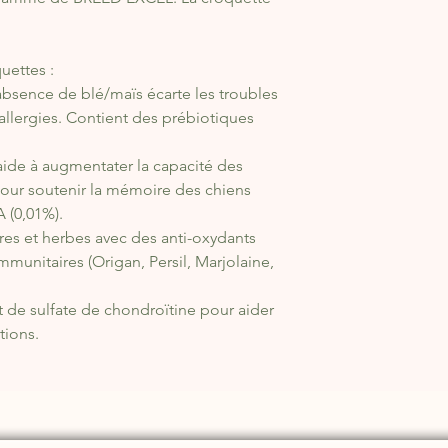
0,14mg. Addiditfs Te
naturels.
uettes :
CONSTITUANTS ANA
Protéine brute 25%
absence de blé/maïs écarte les troubles
Matières grasses bru
 allergies. Contient des prébiotiques
Cellulose brute 5%
Cendres brutes 7%
ide à augmentater la capacité des
Calcium 1,4%
pour soutenir la mémoire des chiens
Phosphore 0,9%
(0,01%).​​
Omega 6 1,1%
res et herbes avec des anti-oxydants
Omega 3 0,45%
mmunitaires (Origan, Persil, Marjolaine,
de sulfate de chondroïtine pour aider
tions.