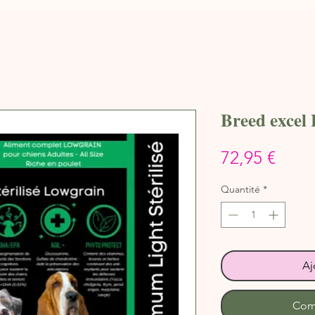
Breed excel 
Prix
72,95 €
Quantité
*
Aj
Com