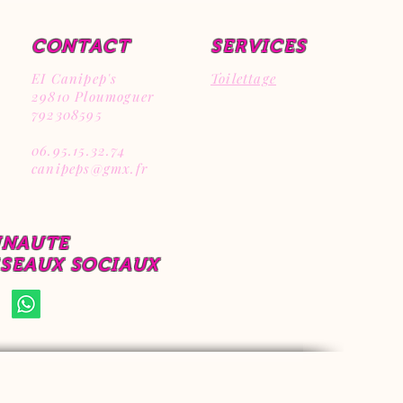
CONTACT
SERVICES
EI Canipep's
Toilettage
29810 Ploumoguer
792308595
06.95.15.32.74
canipeps@gmx.fr
UNAUTE
ESEAUX SOCIAUX