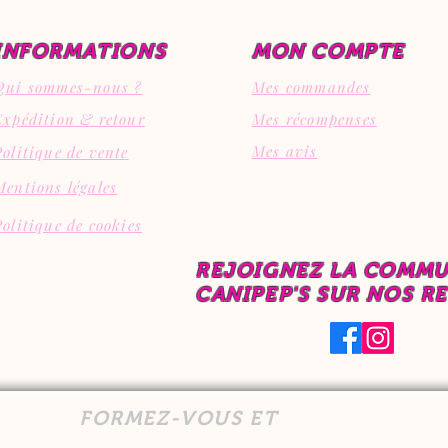
INFORMATIONS
MON COMPTE
Qui sommes-nous ?
Mes commandes
Expédition & retour
Mes récompenses
Mes avis
Politique de vente
Mentions légales
Politique de cookies
REJOIGNEZ LA COMM
CANIPEP'S SUR NOS R
FORMEZ-VOUS ET