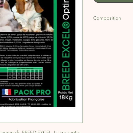
Composition
COMPOSITION : Poulet
pulpe de pomme de t
graisse de volaille, p
graines de lin (1,4%),
MOS), pulpe de chico
plantes* 0,14% (yucca
marjolaine, sauge), b
huile de saumon 0,1%
chondroïtine 0,005%.
ADDITIFS par Kg : Add
22000 UI, Vitamine D
(sulfate ferreux II m
cuivre II pentahydrat
monohydraté) 148mg,
manganèse II monohy
calcium anhydre) 2,3
 gamme de BREED EXCEL. La croquette