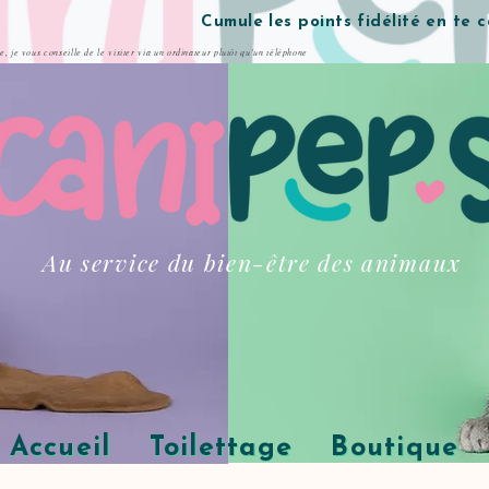
Cumule les points fidélité en te 
te, je vous conseille de le visiter via un ordinateur plutôt qu'un téléphone
Au service du bien-être des animaux
Accueil
Toilettage
Boutique