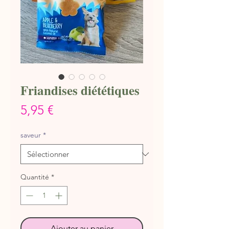
Friandises diététiques
Prix
5,95 €
saveur
*
Quantité
*
Ajouter au panier