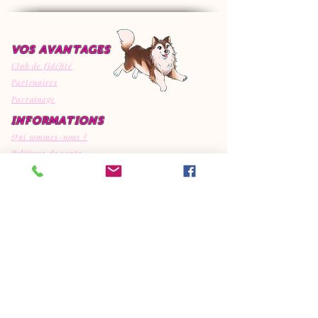
VOS AVANTAGES
Club de fidélité
Partenaires
Parrainage
INFORMATIONS
Qui sommes-nous ?
Politique de vente
Mentions légales
Expédition & retour
Politique de cookies
MON COMPTE
SERVICES
Mes commandes
Toilettage
Mes récompenses
Mes avis
CONTACT
EI Canipep's