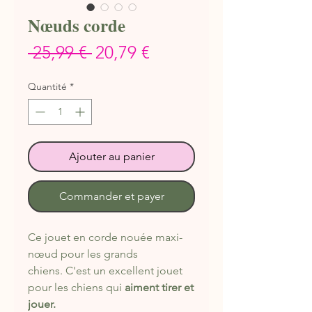
Nœuds corde
Prix
Prix
 25,99 € 
20,79 €
original
promotionnel
Quantité
*
Ajouter au panier
Commander et payer
Ce jouet en corde nouée maxi-
nœud pour les grands
chiens. C'est un excellent jouet
pour les chiens qui
aiment tirer et
jouer.