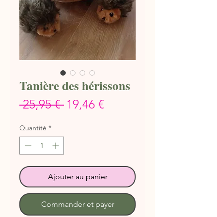
Tanière des hérissons
Prix
Prix
 25,95 € 
19,46 €
original
promotionnel
Quantité
*
Ajouter au panier
Commander et payer