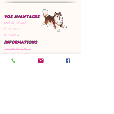
VOS AVANTAGES
Club de fidélité
Partenaires
Parrainage
INFORMATIONS
Qui sommes-nous ?
Politique de vente
Mentions légales
Expédition & retour
Politique de cookies
MON COMPTE
SERVICES
Mes commandes
Toilettage
Mes récompenses
Mes avis
CONTACT
EI Canipep's