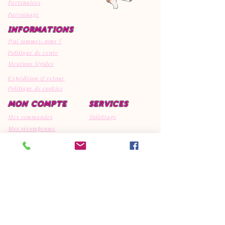
Partenaires
Parrainage
INFORMATIONS
Qui sommes-nous ?
Politique de vente
Mentions légales
Expédition & retour
Politique de cookies
MON COMPTE
SERVICES
Mes commandes
Toilettage
Mes récompenses
Mes avis
CONTACT
EI Canipep's
29810 Ploumoguer
792308595
06.95.15.32.74
canipeps@gmx.fr
REJOIGNEZ LA COMMUNAUTE