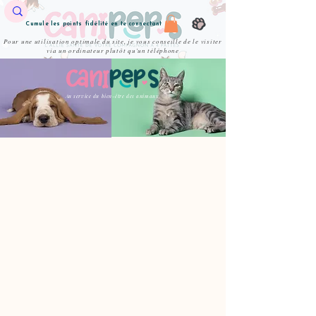
Cumule les points fidélité en te connectant
Pour une utilisation optimale du site, je vous conseille de le visiter
via un ordinateur plutôt qu'un téléphone
Au service du bien-être des animaux