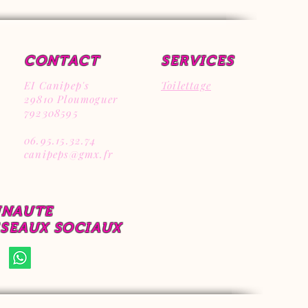
CONTACT
SERVICES
EI Canipep's
Toilettage
29810 Ploumoguer
792308595
06.95.15.32.74
canipeps@gmx.fr
UNAUTE
ESEAUX SOCIAUX