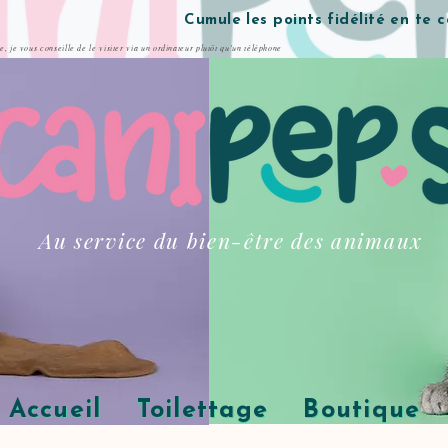
Cumule les points fidélité en te 
te, je vous conseille de le visiter via un ordinateur plutôt qu'un téléphone
Au service du bien-être des animaux
Accueil
Toilettage
Boutique