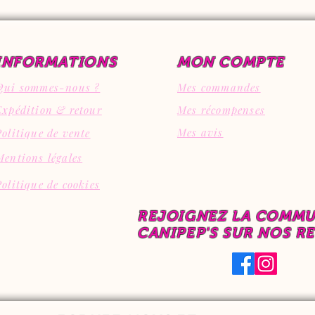
INFORMATIONS
MON COMPTE
Qui sommes-nous ?
Mes commandes
Expédition & retour
Mes récompenses
Mes avis
Politique de vente
Mentions légales
Politique de cookies
REJOIGNEZ LA COMM
CANIPEP'S SUR NOS R