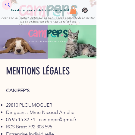
Cumule les points fidélité en te connectant
Pour une utilisation optimale du site, je vous conseille de le visiter
via un ordinateur plutôt qu'un téléphone
Au service du bien-être des animaux
MENTIONS LÉGALES
CANIPEP'S
29810 PLOUMOGUER
Dirigeant : Mme Nicoud Amélie
06 95 15 32 74
-
canipeps@gmx.fr
RCS Brest
792 308 595
Entreprise Individuelle