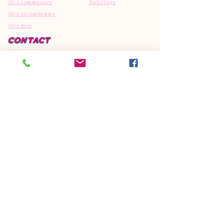
Mes commandes
Toilettage
Mes récompenses
Mes avis
CONTACT
EI Canipep's
29810 Ploumoguer
792308595
06.95.15.32.74
canipeps@gmx.fr
REJOIGNEZ LA COMMUNAUTE
CANIPEP'S SUR NOS RESEAUX
SOCIAUX
FORMEZ-VOUS ET
DEVENEZ CE QUE VOUS VOULEZ !