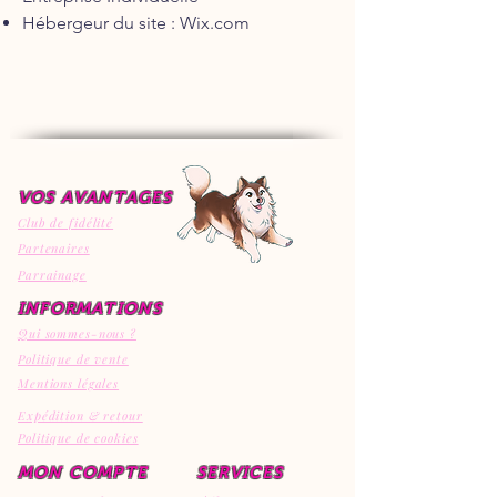
Hébergeur du site : Wix.com
VOS AVANTAGES
Club de fidélité
Partenaires
Parrainage
INFORMATIONS
Qui sommes-nous ?
Politique de vente
Mentions légales
Expédition & retour
Politique de cookies
MON COMPTE
SERVICES