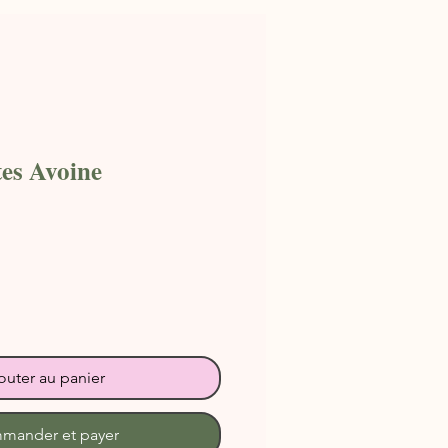
es Avoine
outer au panier
mander et payer