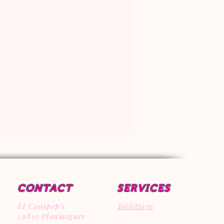
CONTACT
SERVICES
EI Canipep's
Toilettage
29810 Ploumoguer