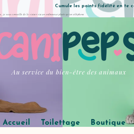
Cumule les points fidélité en te 
te, je vous conseille de le visiter via un ordinateur plutôt qu'un téléphone
Au service du bien-être des animaux
Accueil
Toilettage
Boutique