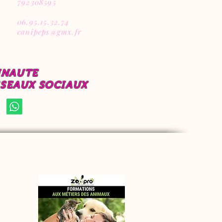
792308595
06.95.15.32.74
canipeps@gmx.fr
UNAUTE
ESEAUX SOCIAUX