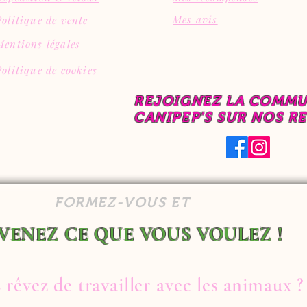
Mes avis
Politique de vente
Mentions légales
Politique de cookies
REJOIGNEZ LA COMM
CANIPEP'S SUR NOS R
FORMEZ-VOUS ET
VENEZ CE QUE VOUS VOULEZ !
 rêvez de travailler avec les animaux ?