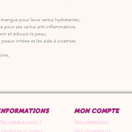
e mangue pour leurs vertus hydratantes,
ne pour ses vertus anti-inflammatoire,
rir et adoucir la peau,
peaux irritées et les aide à cicatriser,
oine,
INFORMATIONS
MON COMPTE
Qui sommes-nous ?
Mes commandes
Expédition & retour
Mes récompenses