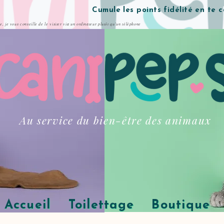
Cumule les points fidélité en te 
te, je vous conseille de le visiter via un ordinateur plutôt qu'un téléphone
Au service du bien-être des animaux
Accueil
Toilettage
Boutique