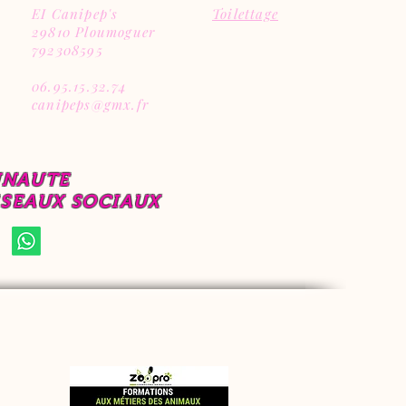
EI Canipep's
Toilettage
29810 Ploumoguer
792308595
06.95.15.32.74
canipeps@gmx.fr
UNAUTE
ESEAUX SOCIAUX