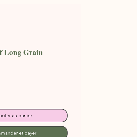
if Long Grain
outer au panier
mander et payer