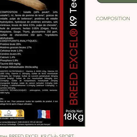
COMPOSITION
COMPOSITION
: Vol
farine de pomme de te
betterave*, protéines
de protéines animales
0.5%, pulpe de chico
0.05% (Origan, Persil
glucosamine 250 ppm,
*Ingrédients déshydr
uettes BREED EXCEL K9 Club SPORT