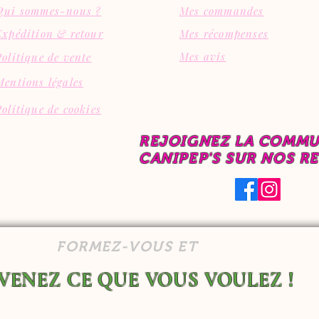
Qui sommes-nous ?
Mes commandes
Expédition & retour
Mes récompenses
Mes avis
Politique de vente
Mentions légales
Politique de cookies
REJOIGNEZ LA COMM
CANIPEP'S SUR NOS R
FORMEZ-VOUS ET
VENEZ CE QUE VOUS VOULEZ !