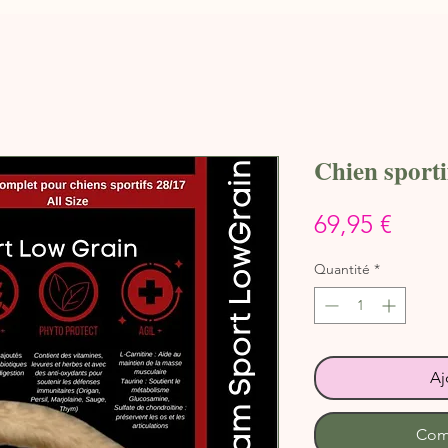
Chien sport
Prix
69,95 €
Quantité
*
Aj
Com