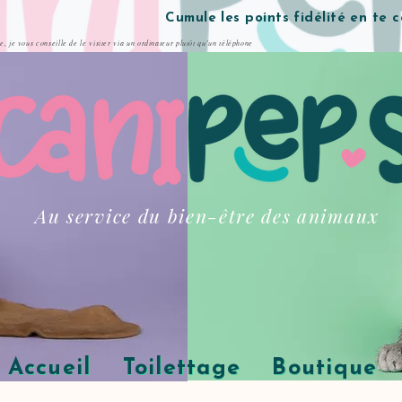
Cumule les points fidélité en te 
te, je vous conseille de le visiter via un ordinateur plutôt qu'un téléphone
Au service du bien-être des animaux
Accueil
Toilettage
Boutique