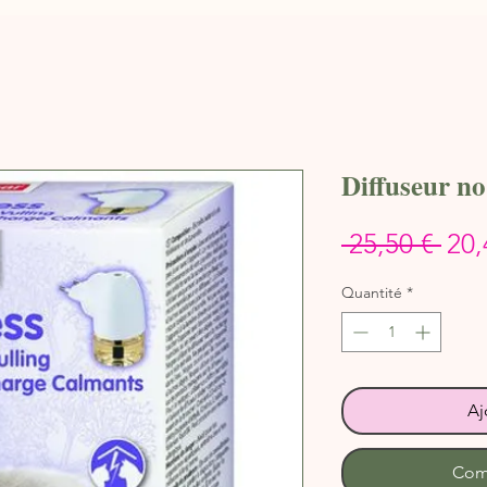
Diffuseur no
Prix
 25,50 € 
20,
orig
Quantité
*
Aj
Com