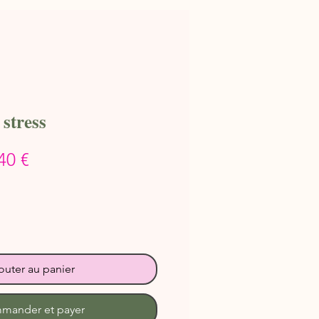
 stress
Prix
40 €
inal
promotionnel
outer au panier
mander et payer