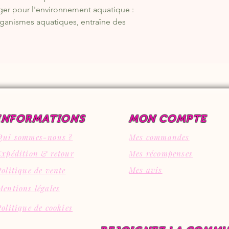
ger pour l'environnement aquatique :
rganismes aquatiques, entraîne des
Phrases EUH
INFORMATIONS
MON COMPTE
Qui sommes-nous ?
Mes commandes
Expédition & retour
Mes récompenses
Mes avis
Politique de vente
Mentions légales
Politique de cookies