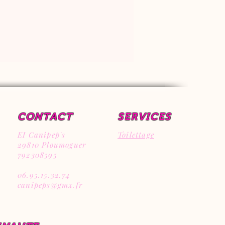
prescriptions du
règlement municipal
d'élimination des
déchets.
EUH208 Contient
LINALOOL. Peut
produire une réaction
allergique.
CONTACT
SERVICES
EI Canipep's
Toilettage
29810 Ploumoguer
792308595
06.95.15.32.74
canipeps@gmx.fr