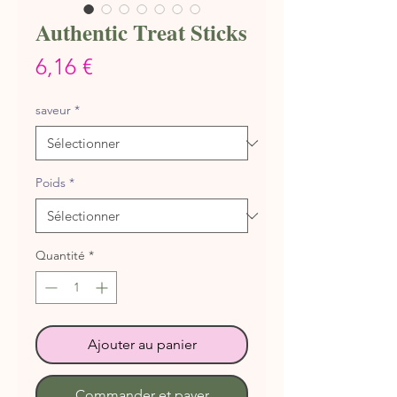
Authentic Treat Sticks
Prix
6,16 €
saveur
*
Poids
*
Quantité
*
Ajouter au panier
Commander et payer