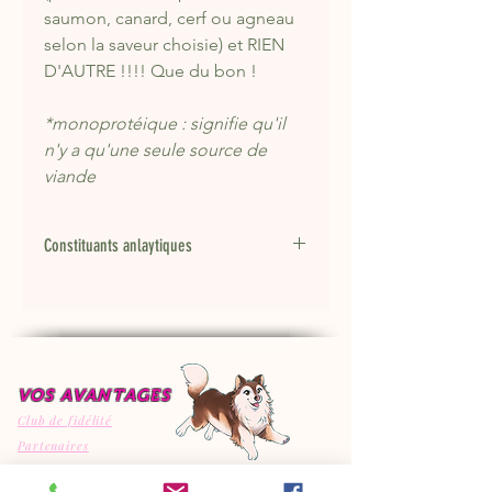
saumon, canard, cerf ou agneau
selon la saveur choisie) et RIEN
D'AUTRE !!!! Que du bon !
*monoprotéique : signifie qu'il
n'y a qu'une seule source de
viande
Constituants anlaytiques
En %
Cerf
Canard
Poulet
Lapin
Protéine
54.3
36.4
67
46.8
brute
VOS AVANTAGES
Matières
11.3
44.6
8
38.2
Club de fidélité
grasses
Partenaires
brutes
Parrainage