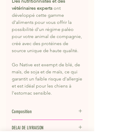
Des nutritionnistes et des
vétérinaires experts
ont
développé cette gamme
d'aliments pour vous offrir la
possibilité d'un régime paléo
pour votre animal de compagnie,
créé avec des protéines de
source unique de haute qualité.
Go Native est exempt de blé, de
maïs, de soja et de maïs, ce qui
garantit un faible risque d'allergie
et est idéal pour les chiens à
l'estomac sensible.
Composition
Go Native Puppy avec du saumon
DELAI DE LIVRAISON
biologique, des épinards et du