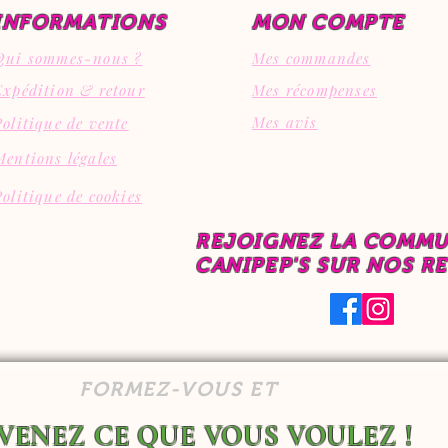
INFORMATIONS
MON COMPTE
Qui sommes-nous ?
Mes commandes
Expédition & retour
Mes récompenses
Mes avis
Politique de vente
Mentions légales
Politique de cookies
REJOIGNEZ LA COMM
CANIPEP'S SUR NOS R
FORMEZ-VOUS ET
VENEZ CE QUE VOUS VOULEZ !