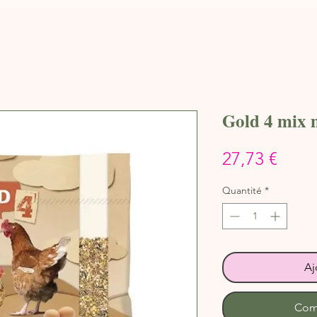
Gold 4 mix 
Prix
27,73 €
Quantité
*
Aj
Com