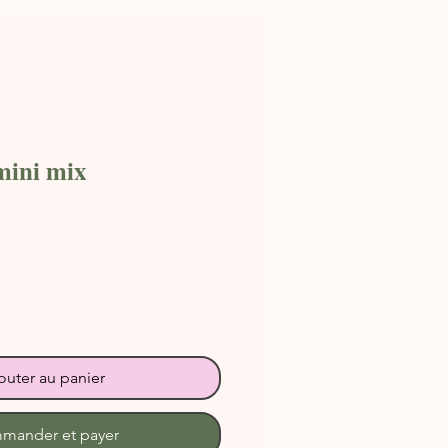
mini mix
outer au panier
mander et payer