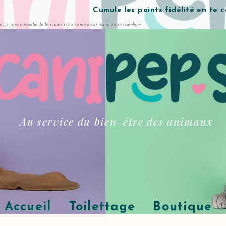
Cumule les points fidélité en te 
te, je vous conseille de le visiter via un ordinateur plutôt qu'un téléphone
Au service du bien-être des animaux
Accueil
Toilettage
Boutique