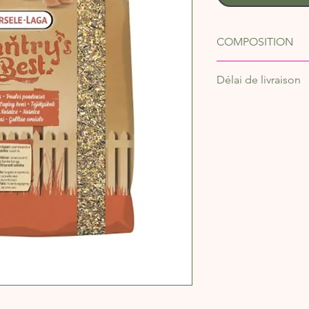
COMPOSITION
Composition du mél
Délai de livraison
Blé, maïs, farine 
son de blé, pois, 
Sur cet article, il pe
soja (produit à p
livraison (délai four
modifié), dari, or
tôt !
maïs, graines de 
chlorure de sodiu
monocalcique, huil
de calendula