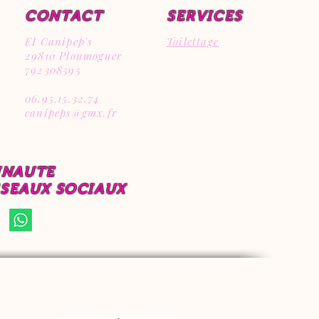
CONTACT
SERVICES
EI Canipep's
Toilettage
29810 Ploumoguer
792308595
06.95.15.32.74
canipeps@gmx.fr
UNAUTE
ESEAUX SOCIAUX