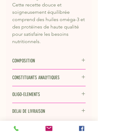
Cette recette douce et
soigneusement équilibrée
comprend des huiles oméga-3 et
des protéines de haute qualité
pour satisfaire les besoins
nutritionnels.
COMPOSITION
Composition
CONSTITUANTS ANALYTIQUES
Agneau déshydraté (28%), riz
complet, riz blanc, huile de tournesol,
Constituants analytiques
protéines de pomme de terre,
OLIGO-ELEMENTS
graines de lin entières, minéraux,
Protéine
23,0
luzerne, farine d'algues, protéines de
%
Oligo-éléments
foie hydrolysées, extrait de levure,
DELAI DE LIVRAISON
Sulfate de cuivre
28,0
inuline de chicorée, yucca schidigera.
Teneur en matières
11,0
pentahydraté
mg
Sur cet article, il peut y avoir un peu
graminées
%
plus de délai de livraison (délai
Sélénite de sodium
0,3
fournisseur). Pensez à commander