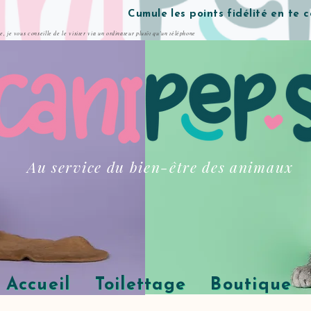
Cumule les points fidélité en te 
te, je vous conseille de le visiter via un ordinateur plutôt qu'un téléphone
Au service du bien-être des animaux
Accueil
Toilettage
Boutique