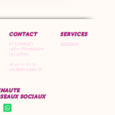
CONTACT
SERVICES
EI Canipep's
Toilettage
29810 Ploumoguer
792308595
06.95.15.32.74
canipeps@gmx.fr
UNAUTE
ESEAUX SOCIAUX