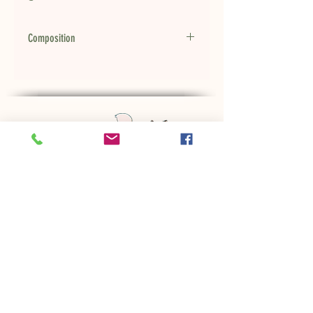
Composition
Maïs, poulet déshydraté, graisse de
volaille, graines de lin entières, bœuf
déshydraté, minéraux, pulpe de
betterave, digest de poulet, extrait
de levure, extrait de chicorée.
VOS AVANTAGES
Club de fidélité
Analytical Constituents
Partenaires
Protéine
28.0%
Parrainage
INFORMATIONS
Teneur en matières
16.0%
grasses
Qui sommes-nous ?
Politique de vente
Fibres brutes
2.0%
Mentions légales
Expédition & retour
Cendres brutes
6.5%
Politique de cookies
MON COMPTE
SERVICES