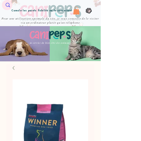
Cumule les points fidélité en te connectant
Pour une utilisation optimale du site, je vous conseille de le visiter
via un ordinateur plutôt qu'un téléphone
Au service du bien-être des animaux