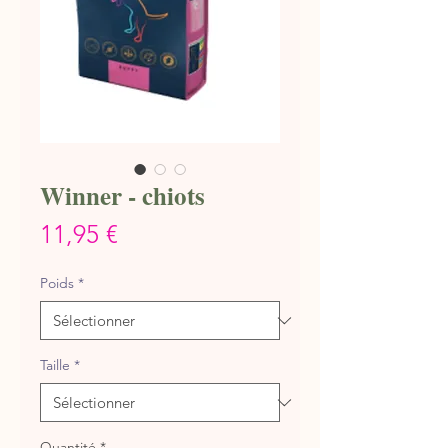
Winner - chiots
Prix
11,95 €
Poids
*
Taille
*
Quantité
*