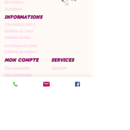
Partenaires
Parrainage
INFORMATIONS
Qui sommes-nous ?
Politique de vente
Mentions légales
Expédition & retour
Politique de cookies
MON COMPTE
SERVICES
Mes commandes
Toilettage
Mes récompenses
Mes avis
CONTACT
EI Canipep's
29810 Ploumoguer
792308595
06.95.15.32.74
canipeps@gmx.fr
REJOIGNEZ LA COMMUNAUTE