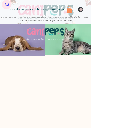
Cumule les points fidélité en te connectant
Pour une utilisation optimale du site, je vous conseille de le visiter
via un ordinateur plutôt qu'un téléphone
Au service du bien-être des animaux