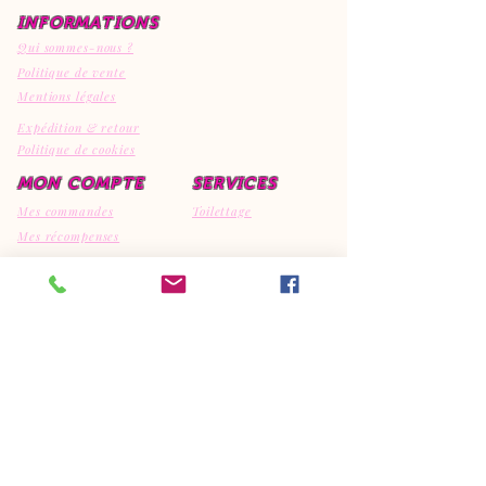
INFORMATIONS
Qui sommes-nous ?
Politique de vente
Mentions légales
Expédition & retour
Politique de cookies
MON COMPTE
SERVICES
Mes commandes
Toilettage
Mes récompenses
Mes avis
CONTACT
EI Canipep's
29810 Ploumoguer
792308595
06.95.15.32.74
canipeps@gmx.fr
REJOIGNEZ LA COMMUNAUTE
CANIPEP'S SUR NOS RESEAUX
SOCIAUX