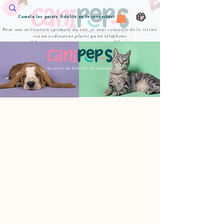
Cumule les points fidélité en te connectant
Pour une utilisation optimale du site, je vous conseille de le visiter
via un ordinateur plutôt qu'un téléphone
Au service du bien-être des animaux