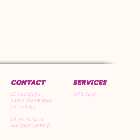
CONTACT
SERVICES
EI Canipep's
Toilettage
29810 Ploumoguer
792308595
06.95.15.32.74
canipeps@gmx.fr