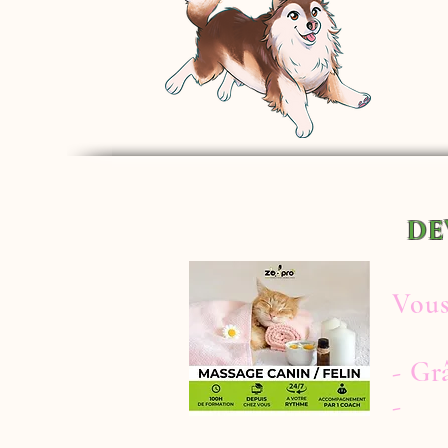
DE
Vous
- G
-