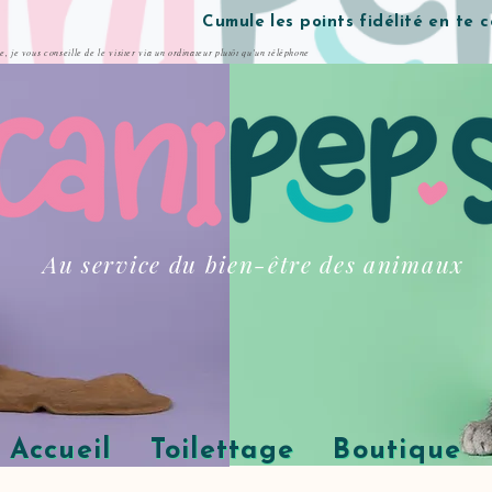
Cumule les points fidélité en te 
te, je vous conseille de le visiter via un ordinateur plutôt qu'un téléphone
Au service du bien-être des animaux
Accueil
Toilettage
Boutique