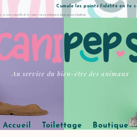
Cumule les points fidélité en te 
te, je vous conseille de le visiter via un ordinateur plutôt qu'un téléphone
Au service du bien-être des animaux
Accueil
Toilettage
Boutique