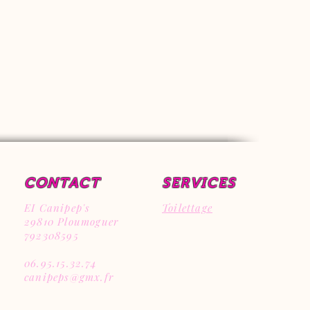
CONTACT
SERVICES
EI Canipep's
Toilettage
29810 Ploumoguer
792308595
06.95.15.32.74
canipeps@gmx.fr