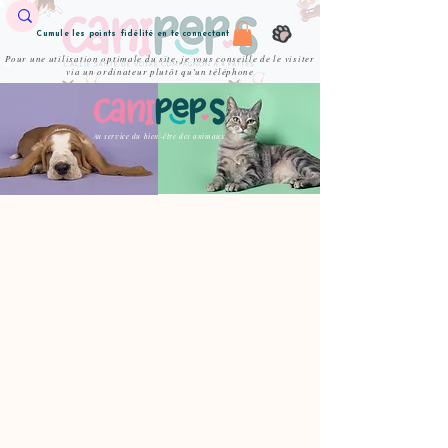
Cumule les points fidélité en te connectant
Pour une utilisation optimale du site, je vous conseille de le visiter
via un ordinateur plutôt qu'un téléphone
Au service du bien-être des animaux