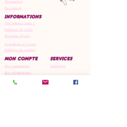
Partenaires
Parrainage
INFORMATIONS
Qui sommes-nous ?
Politique de vente
Mentions légales
Expédition & retour
Politique de cookies
MON COMPTE
SERVICES
Mes commandes
Toilettage
Mes récompenses
Mes avis
CONTACT
EI Canipep's
29810 Ploumoguer
792308595
06.95.15.32.74
canipeps@gmx.fr
REJOIGNEZ LA COMMUNAUTE