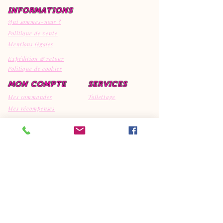
INFORMATIONS
Qui sommes-nous ?
Politique de vente
Mentions légales
Expédition & retour
Politique de cookies
MON COMPTE
SERVICES
Mes commandes
Toilettage
Mes récompenses
Mes avis
CONTACT
EI Canipep's
29810 Ploumoguer
792308595
06.95.15.32.74
canipeps@gmx.fr
REJOIGNEZ LA COMMUNAUTE
CANIPEP'S SUR NOS RESEAUX
SOCIAUX