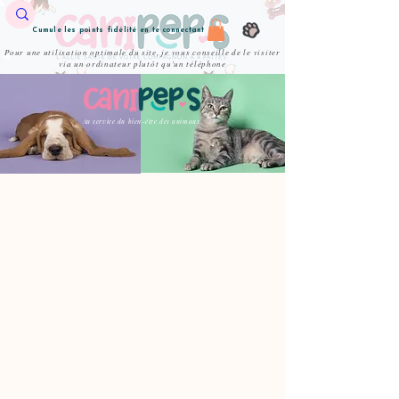
Cumule les points fidélité en te connectant
Pour une utilisation optimale du site, je vous conseille de le visiter
via un ordinateur plutôt qu'un téléphone
Au service du bien-être des animaux