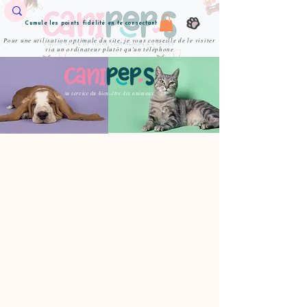
Cumule les points fidélité en te connectant
Pour une utilisation optimale du site, je vous conseille de le visiter
via un ordinateur plutôt qu'un téléphone
Au service du bien-être des animaux