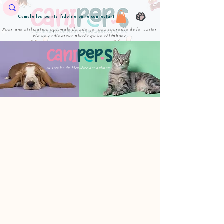
Cumule les points fidélité en te connectant
Pour une utilisation optimale du site, je vous conseille de le visiter
via un ordinateur plutôt qu'un téléphone
Au service du bien-être des animaux