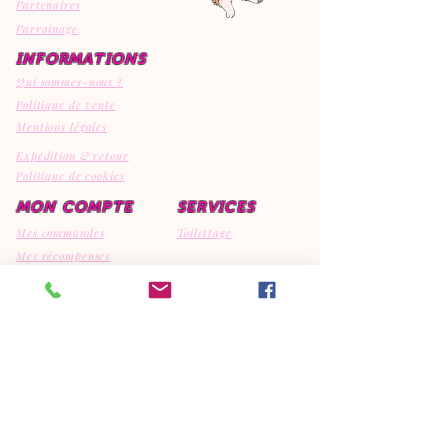
Partenaires
Parrainage
INFORMATIONS
Qui sommes-nous ?
Politique de vente
Mentions légales
Expédition & retour
Politique de cookies
MON COMPTE
SERVICES
Mes commandes
Toilettage
Mes récompenses
Mes avis
CONTACT
EI Canipep's
29810 Ploumoguer
792308595
06.95.15.32.74
canipeps@gmx.fr
REJOIGNEZ LA COMMUNAUTE